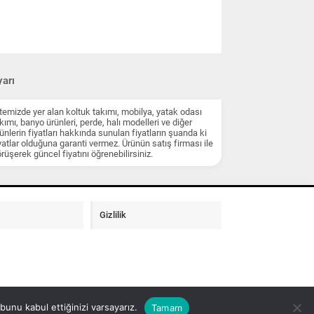
arı
temizde yer alan koltuk takımı, mobilya, yatak odası
kımı, banyo ürünleri, perde, halı modelleri ve diğer
ünlerin fiyatları hakkında sunulan fiyatların şuanda ki
yatlar olduğuna garanti vermez. Ürünün satış firması ile
rüşerek güncel fiyatını öğrenebilirsiniz.
Gizlilik
unu kabul ettiğinizi varsayarız.
Tamam