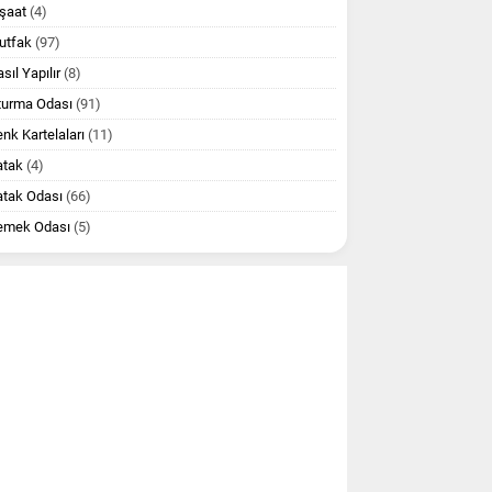
şaat
(4)
utfak
(97)
sıl Yapılır
(8)
turma Odası
(91)
nk Kartelaları
(11)
atak
(4)
atak Odası
(66)
emek Odası
(5)