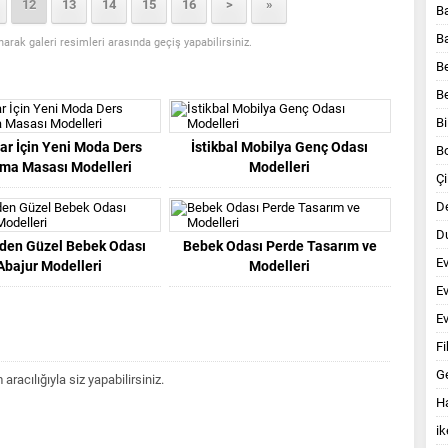
12
13
14
15
16
>
»
B
B
anarak galeri resimleri arasında geçiş yapabilirsiniz.
B
B
Bi
ar İçin Yeni Moda Ders
İstikbal Mobilya Genç Odası
B
şma Masası Modelleri
Modelleri
Çi
D
Du
nden Güzel Bebek Odası
Bebek Odası Perde Tasarım ve
E
Abajur Modelleri
Modelleri
E
Ev
Fi
G
acılığıyla siz yapabilirsiniz.
Ha
ik