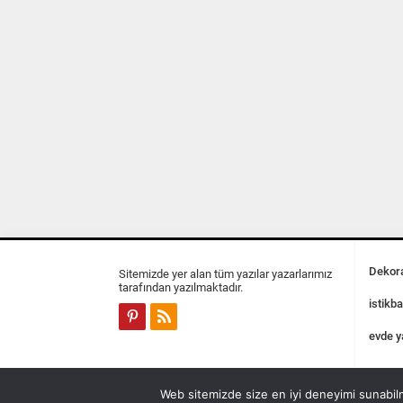
Dekora
Sitemizde yer alan tüm yazılar yazarlarımız
tarafından yazılmaktadır.
istikba
evde y
Web sitemizde size en iyi deneyimi sunabilm