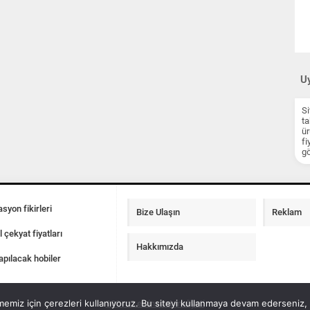
Uy
Si
ta
ür
fi
gö
syon fikirleri
Bize Ulaşın
Reklam
l çekyat fiyatları
Hakkımızda
apılacak hobiler
emiz için çerezleri kullanıyoruz. Bu siteyi kullanmaya devam ederseniz, b
100 m2 ev insaat maliyeti