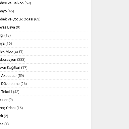
ahçe ve Balkon
(59)
anyo
(45)
ebek ve Çocuk Odası
(63)
eyaz Eşya
(9)
lgi
(13)
oya
(16)
lek Mobilya
(1)
ekorasyon
(383)
var Kağıtlari
(17)
v Aksesuar
(59)
v Düzenleme
(26)
 Tekstil
(42)
kirler
(9)
enç Odası
(16)
lı
(2)
ea
(1)