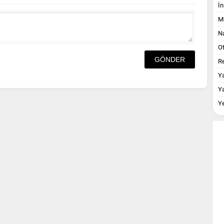
İn
M
Na
O
Re
Y
Y
Y