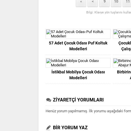
«
<
9
10
11
Bilgi: Klavye yön tuşlarını kull
57 Adet Çocuk Odası Puf Koltuk
Çocukl
Modelleri
Çalı
İstikbal Mobilya Çocuk Odası
Birbiri
Modelleri
ZİYARETÇİ YORUMLARI
Henüz yorum yapılmamış. İlk yorumu aşağıdaki form ar
BİR YORUM YAZ