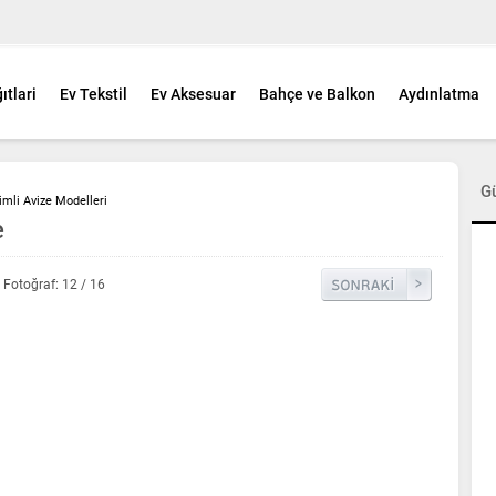
ıtlari
Ev Tekstil
Ev Aksesuar
Bahçe ve Balkon
Aydınlatma
G
imli Avize Modelleri
e
Fotoğraf: 12 / 16