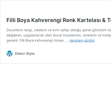
Filli Boya Kahverengi Renk Kartelası & To
Duvarların rengi, odaların ve evin sahip olduğu genel görünüm üze
değişken, uygulanacak olan duvar boyalarının, renklerin ve tonl
Filli
gerekir. Filli Boya kahverengi tonları, …
okumayı sürdür
Boya
Kahverengi
Dekor Style
Renk
Kartelası
&
Tonları
ve
İsimleri